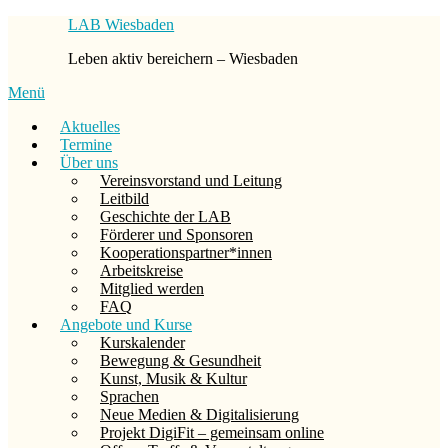
Zum
LAB Wiesbaden
Inhalt
Leben aktiv bereichern – Wiesbaden
springen
Menü
Aktuelles
Termine
Über uns
Vereinsvorstand und Leitung
Leitbild
Geschichte der LAB
Förderer und Sponsoren
Kooperationspartner*innen
Arbeitskreise
Mitglied werden
FAQ
Angebote und Kurse
Kurskalender
Bewegung & Gesundheit
Kunst, Musik & Kultur
Sprachen
Neue Medien & Digitalisierung
Projekt DigiFit – gemeinsam online