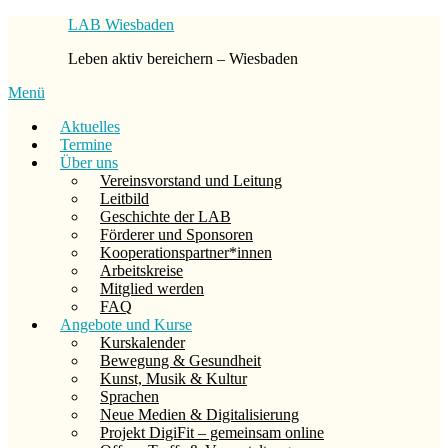
Zum
LAB Wiesbaden
Inhalt
Leben aktiv bereichern – Wiesbaden
springen
Menü
Aktuelles
Termine
Über uns
Vereinsvorstand und Leitung
Leitbild
Geschichte der LAB
Förderer und Sponsoren
Kooperationspartner*innen
Arbeitskreise
Mitglied werden
FAQ
Angebote und Kurse
Kurskalender
Bewegung & Gesundheit
Kunst, Musik & Kultur
Sprachen
Neue Medien & Digitalisierung
Projekt DigiFit – gemeinsam online