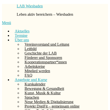
Zum
LAB Wiesbaden
Inhalt
Leben aktiv bereichern – Wiesbaden
springen
Menü
Aktuelles
Termine
Über uns
Vereinsvorstand und Leitung
Leitbild
Geschichte der LAB
Förderer und Sponsoren
Kooperationspartner*innen
Arbeitskreise
Mitglied werden
FAQ
Angebote und Kurse
Kurskalender
Bewegung & Gesundheit
Kunst, Musik & Kultur
Sprachen
Neue Medien & Digitalisierung
Projekt DigiFit – gemeinsam online